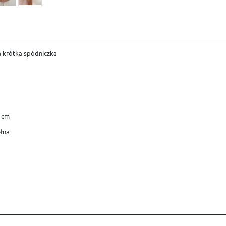
 krótka spódniczka
 cm
łna